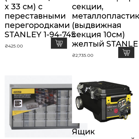
x 33 см) с
секции,
переставными
металлопласти
перегородками
(выдвижная
STANLEY 1-94-745
секция 10см)
желтый STANLE
₴
425.00
₴
2,735.00
Ящик