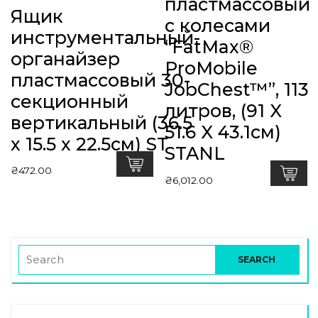
пластмассовый
Ящик
с колесами
инструментальный-
“FatMax®
органайзер
ProMobile
пластмассовый 30-
JobChest™”, 113
секционный
литров, (91 X
вертикальный (36.5
51.6 X 43.1см)
x 15.5 x 22.5см) ST
STANL
₴
472.00
₴
6,012.00