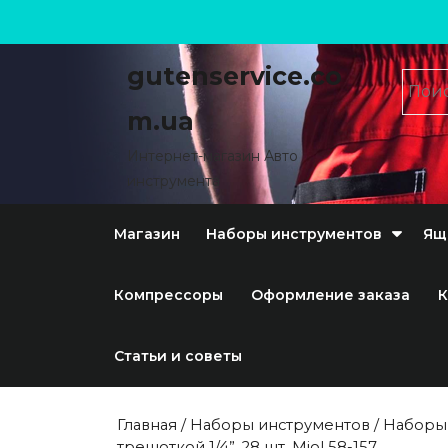
gutenservice.co
m.ua
Интернет-магазин Авто
инструмента
Магазин
Наборы инструментов
Ящ
Компрессоры
Оформление заказа
К
Статьи и советы
Главная
/
Наборы инструментов
/
Наборы
трещоткой 1/4”, 28 шт. Miol 58-157