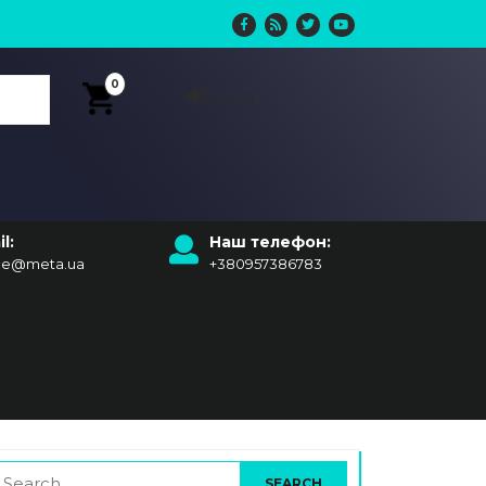
0
Login
l:
Наш телефон:
ice@meta.ua
+380957386783