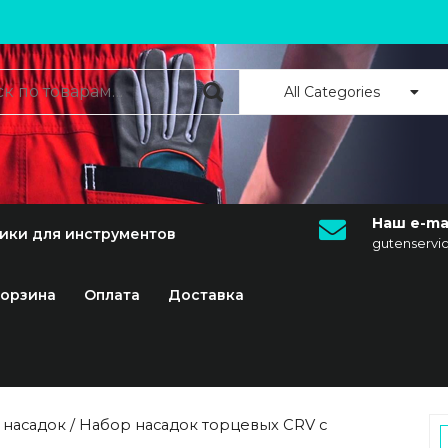
All Categories
Наш e-mai
ики для инструментов
gutenserv
орзина
Оплата
Доставка
 насадок
/ Набор насадок торцевых CRV с