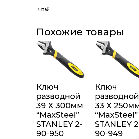
Китай
Похожие товары
Ключ
Ключ
разводной
разводной
39 Х 300мм
33 Х 250м
“MaxSteel”
“MaxSteel”
STANLEY 2-
STANLEY 2
90-950
90-949