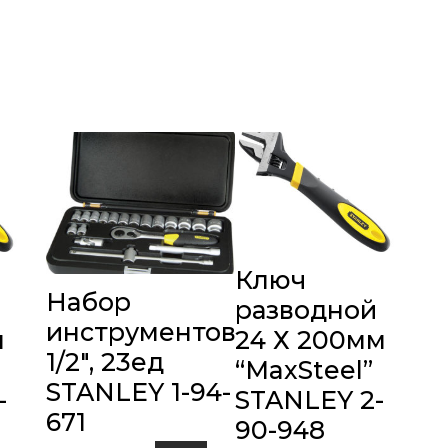
Ключ
Набор
разводной
инструментов
м
24 Х 200мм
1/2″, 23ед
“MaxSteel”
STANLEY 1-94-
-
STANLEY 2-
671
90-948