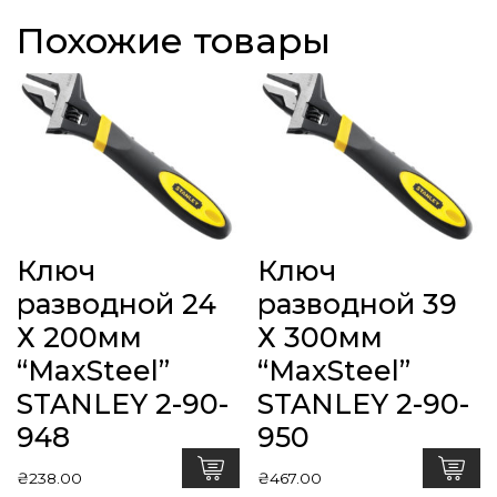
Похожие товары
Ключ
Ключ
разводной 24
разводной 39
Х 200мм
Х 300мм
“MaxSteel”
“MaxSteel”
STANLEY 2-90-
STANLEY 2-90-
948
950
₴
238.00
₴
467.00