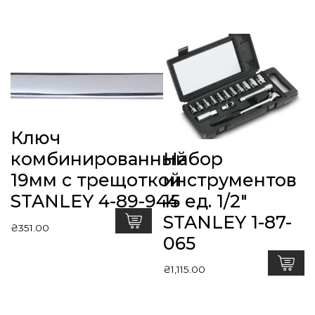
Ключ
Набор
комбинированный
инструментов
19мм с трещоткой
15 ед. 1/2″
STANLEY 4-89-944
STANLEY 1-87-
₴
351.00
065
₴
1,115.00