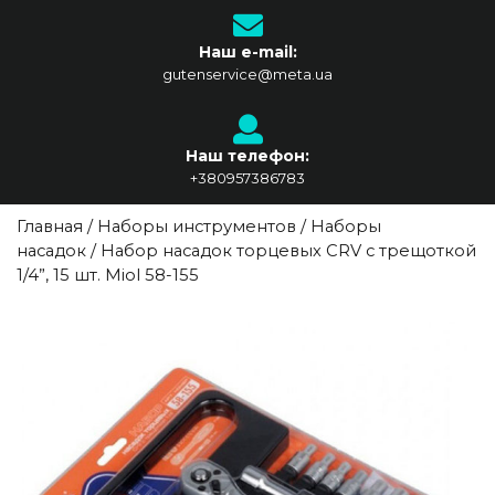
Наш e-mail:
gutenservice@meta.ua
Наш телефон:
+380957386783
Главная
/
Наборы инструментов
/
Наборы
насадок
/ Набор насадок торцевых CRV с трещоткой
1/4”, 15 шт. Miol 58-155