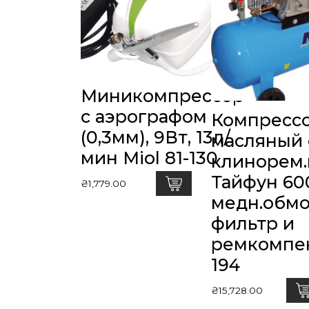
Миникомпрессор
с аэрографом
Компресс
(0,3мм), 9Вт, 13л/
масляный 
мин Miol 81-130
клинорем.
Тайфун 600
₴
1,779.00
медн.обмо
фильтр и
ремкомпект
194
₴
15,728.00