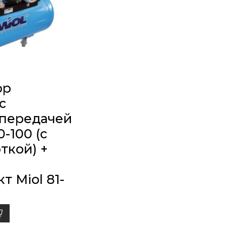
ор
с
передачей
-100 (с
ткой) +
 Miol 81-