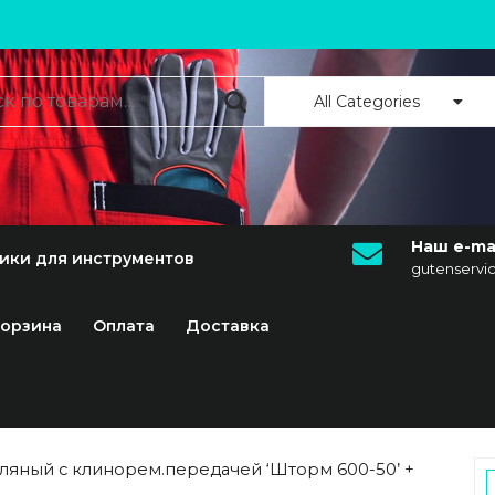
All Categories
Наш e-mai
ики для инструментов
gutenserv
орзина
Оплата
Доставка
ляный с клинорем.передачей ‘Шторм 600-50’ +