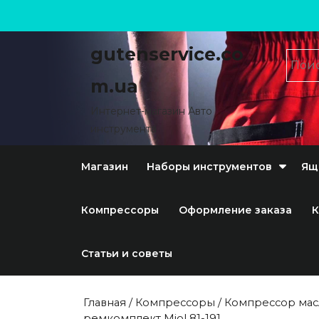
gutenservice.co
m.ua
Интернет-магазин Авто
инструмента
Магазин
Наборы инструментов
Ящ
Компрессоры
Оформление заказа
К
Статьи и советы
Главная
/
Компрессоры
/ Компрессор мас
ремкомплект Miol 81-191