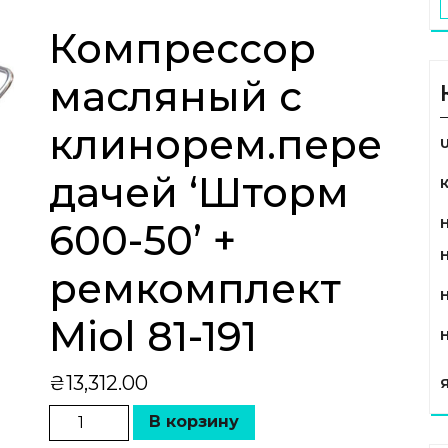
Компрессор
масляный с
клинорем.пере
дачей ‘Шторм
600-50’ +
ремкомплект
Miol 81-191
₴
13,312.00
В корзину