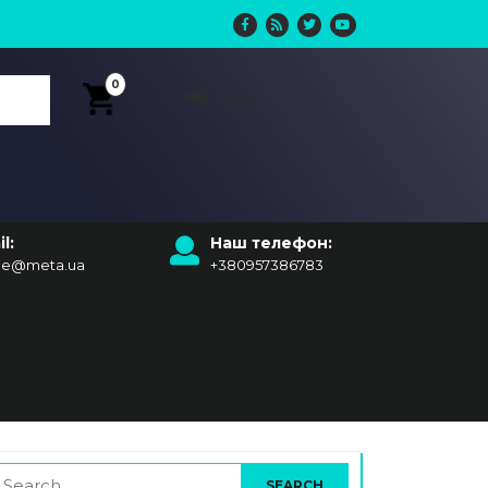
0
Login
l:
Наш телефон:
ice@meta.ua
+380957386783